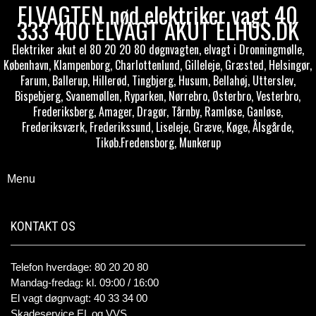
ELVAGTEN nød elektriker vagt 40
333 400 ELVAGT AKUT ELHUS.DK
Elektriker akut el 80 20 20 80 døgnvagten, elvagt i Dronningmølle,
København, Klampenborg, Charlottenlund, Gilleleje, Græsted, Helsingør,
Farum, Ballerup, Hillerød, Tingbjerg, Husum, Bellahøj, Utterslev,
Bispebjerg, Svanemøllen, Ryparken, Nørrebro, Østerbro, Vesterbro,
Frederiksberg, Amager, Dragør, Tårnby, Ramløse, Ganløse,
Frederiksværk, Frederikssund, Liseleje, Græve, Køge, Ålsgårde,
Tikøb.Fredensborg, Munkerup
Menu
KONTAKT OS
Telefon hverdage: 80 20 20 80
Mandag-fredag: kl. 09:00 / 16:00
El vagt døgnvagt: 40 33 34 00
Skadeservice EL og VVS