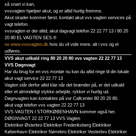
så snart vi kan.
vvsvagten hjælper akut, og er altid hurtig fremme.
Akut skader kommer først. kontakt akut vvs vagten services på
vagt telefon.
vvsvagten er der altid, akut dagvagt telefon 22 22 77 13 / 80 20
20 80 EL VAGTEN SES ®
se www.vvsvagten.dk
hvis du vil vide mere. alt i vvs og el
udføres.
VVS akut udkald ring 80 20 20 80 vvs vagten 22 22 77 13
VVS Døgnvagt
Har du brug for en vvs montør nu kan du altid ringe til din lokale
akut vagt service 22 22 77 13
Vagten står derfor altid klar når det brænder på, er det udkald
eller et almindeligt stykke arbejde, rykker vi hurtig ud.
Døgnvagten kan kontaktes på vor Callcenter 80 20 20 80.
akut vagt telefon vvs vagten 22 22 77 13
VVS VAGTEN I STORKØBENHAVN kommer også her.
DØGNVAGT 22 22 77 13 VVS Vagten
Elektriker Østerbro Elektriker Frederiksberg Elektriker
København Elektriker Nørrebro Elektriker Vesterbro Elektriker