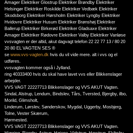
Amager Elektriker Glostrup Elektriker Brøndby Elektriker
Helsingør Elektriker Roskilde Elektriker Vedbæk Elektriker
Skodsborg Elektriker Hørsholm Elektriker Lyngby Elektriker
Hvidovre Elektriker Husum Elektriker Brønshøj Elektriker
Ballerup Elektriker Birkerød Elektriker Gladsaxe Elektriker
Amager Elektriker Rødovre Elektriker Valby Elektriker Vanløse
vvsvagten er der altid, akut dagvagt telefon 22 22 77 13 / 80 20
20 80 EL VAGTEN SES ®
se
www.vvs-vagten.dk
hvis du vil vide mere. alt i vvs og el
udføres.
vvsvagten kommer også i Jylland.
ring 40333400 hvis du skal have lavet vvs eller Blikkenslager
arbejder.
VVS VAGT 22227713 Blikkenslager og VVS AKUT Vagten.
Sindal, Alstrup, Lendum, Bindslev, Tårs, Tversted, Bjergby, ilbo,
Morild, Glimsholt,
Linderum, Lørslev, Sønderskov, Mygdal, Uggerby, Mosbjerg,
Tolne, Vester Skærum,
Hørmested.
VVS VAGT 22227713 Blikkenslager og VVS AKUT Vagten.
Hjørring, Bjergby, Astrup, Højene, Vidstrup, Hæstrup, Skibsby,