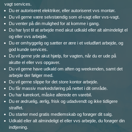
vagt services.
Du er autoriseret elektriker, eller autoriseret vvs montør.
Du vil gerne være selvstændig som el-vagt eller vvs-vagt.
Du venter på din mulighed for at komme i gang.
Du har lyst til at arbejde med akut udkald eller alt almindeligt el
og eller vvs arbejde.
Du er omhyggelig og sætter er ære i et veludført arbejde, og
god kunde services.
Du vil gerne yde akut hjælp, for vagten, når du er ude på
akutte el eller vvs opgaver.
Du vil gerne have udkald om aften og weekenden, samt det
arbejde der følger med.
Du vil gerne slippe for det store kontor arbejde.
Du får massiv markedsføring på nettet i dit område.
Du har kørekort, måske allerede en varebil.
Du er ædruelig, ærlig, frisk og udadvendt og ikke tidligere
straffet.
Du starter med gratis medlemskab og forøger dit salg.
Udkald eller alt almindeligt el eller vvs arbejde, du forøger din
indtjening.