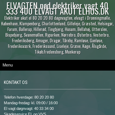
ELVAGTEN nød elektriker vagt 40
333 400 ELVAGT AKUT ELHUS.DK
Elektriker akut el 80 20 20 80 døgnvagten, elvagt i Dronningmølle,
København, Klampenborg, Charlottenlund, Gilleleje, Græsted, Helsingør,
Farum, Ballerup, Hillerød, Tingbjerg, Husum, Bellahøj, Utterslev,
Bispebjerg, Svanemøllen, Ryparken, Nørrebro, Østerbro, Vesterbro,
Frederiksberg, Amager, Dragør, Tårnby, Ramløse, Ganløse,
Frederiksværk, Frederikssund, Liseleje, Græve, Køge, Ålsgårde,
Tikøb.Fredensborg, Munkerup
Menu
KONTAKT OS
Telefon hverdage: 80 20 20 80
Mandag-fredag: kl. 09:00 / 16:00
El vagt døgnvagt: 40 33 34 00
Skadeservice EL og VVS