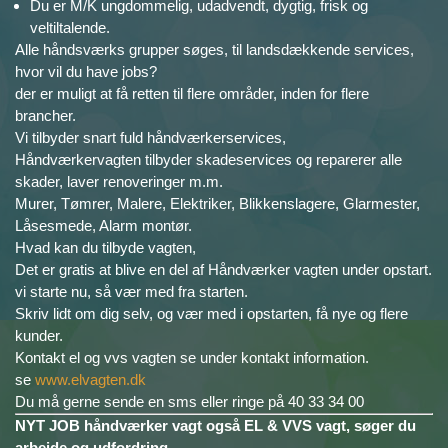
Du er M/K ungdommelig, udadvendt, dygtig, frisk og
veltiltalende.
Alle håndsværks grupper søges, til landsdækkende services,
hvor vil du have jobs?
der er muligt at få retten til flere områder, inden for flere
brancher.
Vi tilbyder snart fuld håndværkerservices,
Håndværkervagten tilbyder skadeservices og reparerer alle
skader, laver renoveringer m.m.
Murer, Tømrer, Malere, Elektriker, Blikkenslagere, Glarmester,
Låsesmede, Alarm montør.
Hvad kan du tilbyde vagten,
Det er gratis at blive en del af Håndværker vagten under opstart.
vi starte nu, så vær med fra starten.
Skriv lidt om dig selv, og vær med i opstarten, få nye og flere
kunder.
Kontakt el og vvs vagten se under kontakt information.
se
www.elvagten.dk
Du må gerne sende en sms eller ringe på 40 33 34 00
NYT JOB håndværker vagt også EL & VVS vagt, søger du
arbejde og udfordring