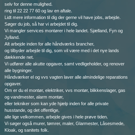
selv for denne mulighed.
ring til 22 22 77 60 og lav en aftale.
Lidt mere information til dig der gerne vil have jobs, arbejde.
Søger du job, så har vi arbejdet til dig.
Vi mangler services montører i hele landet. Sjælland, Fyn og
Jylland.
Alt arbejde inden for alle håndværks brancher,
og tilbyder arbejde til dig, som vil være med i det nye lands
dækkende net.
Vi udfører alle akutte opgaver, samt vedligeholder, og renover
alle bygninger.
Håndværker el og vvs vagten laver alle almindelige reparations
opgaver.
Om er du el montør, elektriker, vvs montør, blikkenslager, gas
og vandmester, alarm montør,
eller tekniker som kan yde hjælp inden for alle private
husstande, og det offentlige,
alle lige velkommen, arbejde gives i hele prøve tiden.
Vi søger også murer, tømrer, maler, Glarmester, Låsesmede,
Kloak, og sanitets folk.