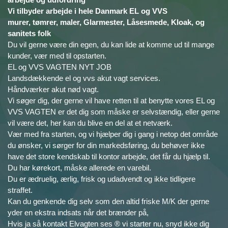
Vi tilbyder arbejde i hele Danmark EL og VVS
murer, tømrer, maler, Glarmester, Låsesmede, Kloak, og
sanitets folk
Du vil gerne være din egen, du kan lide at komme ud til mange
kunder, vær med til opstarten.
EL og VVS VAGTEN NYT JOB
Landsdækkende el og vvs akut vagt services.
Håndværker akut nød vagt.
Vi søger dig, der gerne vil have retten til at benytte vores EL og
VVS VAGTEN er det dig som måske er selvstændig, eller gerne
vil være det, her kan du blive en del at et netværk.
Vær med fra starten, og vi hjælper dig i gang i netop det område
du ønsker, vi sørger for din markedsføring, du behøver ikke
have det store kendskab til kontor arbejde, det får du hjælp til.
Du har kørekort, måske allerede en varebil.
Du er ædruelig, ærlig, frisk og udadvendt og ikke tidligere
straffet.
Kan du genkende dig selv som den altid friske M/K der gerne
yder en ekstra indsats når det brænder på,
Hvis ja så kontakt Elvagten ses ® vi starter nu, snyd ikke dig